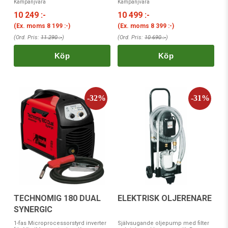
Kampanjvara
Kampanjvara
10 249 :-
10 499 :-
(Ex. moms
8 199 :-
)
(Ex. moms
8 399 :-
)
(Ord. Pris:
11 290 :-
)
(Ord. Pris:
10 690 :-
)
Köp
Köp
TECHNOMIG 180 DUAL
ELEKTRISK OLJERENARE
SYNERGIC
1-fas Microprocessorstyrd inverter
Självsugande oljepump med filter