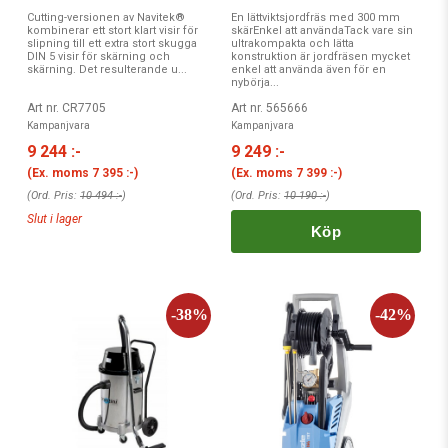
Cutting-versionen av Navitek®
En lättviktsjordfräs med 300 mm
kombinerar ett stort klart visir för
skärEnkel att användaTack vare sin
slipning till ett extra stort skugga
ultrakompakta och lätta
DIN 5 visir för skärning och
konstruktion är jordfräsen mycket
skärning. Det resulterande u...
enkel att använda även för en
nybörja...
Art nr. CR7705
Art nr. 565666
Kampanjvara
Kampanjvara
9 244 :-
9 249 :-
(Ex. moms
7 395 :-
)
(Ex. moms
7 399 :-
)
(Ord. Pris:
10 494 :-
)
(Ord. Pris:
10 190 :-
)
Slut i lager
Köp