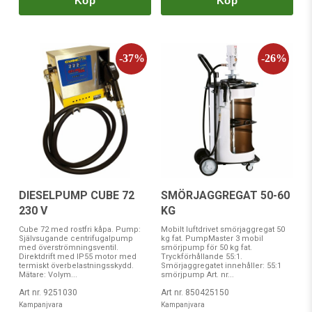
Köp
Köp
DIESELPUMP CUBE 72
SMÖRJAGGREGAT 50-60
230 V
KG
Cube 72 med rostfri kåpa. Pump:
Mobilt luftdrivet smörjaggregat 50
Självsugande centrifugalpump
kg fat. PumpMaster 3 mobil
med överströmningsventil.
smörjpump för 50 kg fat.
Direktdrift med IP55 motor med
Tryckförhållande 55:1.
termiskt överbelastningsskydd.
Smörjaggregatet innehåller: 55:1
Mätare: Volym...
smörjpump Art. nr...
Art nr. 9251030
Art nr. 850425150
Kampanjvara
Kampanjvara