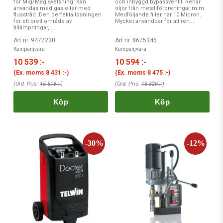
för Mig/Mag svetsning. Kan
och inbyggd bypassventil. Renar
användas med gas eller med
oljor från metallföroreningar m.m.
flusstråd. Den perfekta lösningen
Medföljande filter har 10 Micron.
för ett brett område av
Mycket användbar för att ren...
tillämpningar, ...
Art nr. 9477230
Art nr. 8675345
Kampanjvara
Kampanjvara
10 539 :-
10 594 :-
(Ex. moms
8 431 :-
)
(Ex. moms
8 475 :-
)
(Ord. Pris:
15 518 :-
)
(Ord. Pris:
15 329 :-
)
Köp
Köp