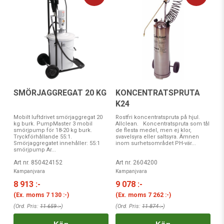
SMÖRJAGGREGAT 20 KG
KONCENTRATSPRUTA
K24
Mobilt luftdrivet smörjaggregat 20
Rostfri koncentratspruta på hjul.
kg burk. PumpMaster 3 mobil
Allclean. Koncentratspruta som tål
smörjpump för 18-20 kg burk.
de flesta medel, men ej klor,
Tryckförhållande 55:1.
svavelsyra eller saltsyra. Ämnen
Smörjaggregatet innehåller: 55:1
inom surhetsområdet PH-vär...
smörjpump Ar...
Art nr. 850424152
Art nr. 2604200
Kampanjvara
Kampanjvara
8 913 :-
9 078 :-
(Ex. moms
7 130 :-
)
(Ex. moms
7 262 :-
)
(Ord. Pris:
11 659 :-
)
(Ord. Pris:
11 874 :-
)