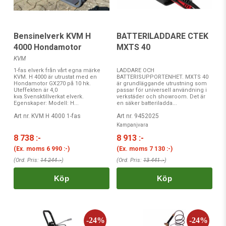
Bensinelverk KVM H
BATTERILADDARE CTEK
4000 Hondamotor
MXTS 40
KVM
1-fas elverk från vårt egna märke
LADDARE OCH
KVM. H 4000 är utrustat med en
BATTERISUPPORTENHET. MXTS 40
Hondamotor GX270 på 10 hk.
är grundläggande utrustning som
Uteffekten är 4,0
passar för universell användning i
kva.Svensktillverkat elverk.
verkstäder och showroom. Det är
Egenskaper: Modell: H...
en säker batteriladda...
Art nr. KVM H 4000 1-fas
Art nr. 9452025
Kampanjvara
8 738 :-
8 913 :-
(Ex. moms
6 990 :-
)
(Ex. moms
7 130 :-
)
(Ord. Pris:
14 244 :-
)
(Ord. Pris:
13 441 :-
)
Köp
Köp