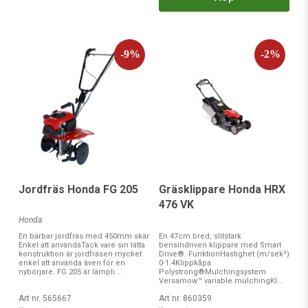
Jordfräs Honda FG 205
Gräsklippare Honda HRX
476 VK
Honda
En bärbar jordfräs med 450mm skär
En 47cm bred, slitstark
Enkel att användaTack vare sin lätta
bensindriven klippare med Smart
konstruktion är jordfräsen mycket
Drive®. FunktionHastighet (m/sek²)
enkel att använda även för en
0-1.4Klippkåpa
nybörjare. FG 205 är lämpli...
Polystrong®Mulchingsystem
Versamow™ variable mulchingKl...
Art nr. 565667
Art nr. 860359