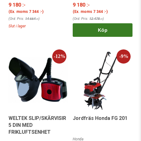
9 180 :-
9 180 :-
(Ex. moms
7 344 :-
)
(Ex. moms
7 344 :-
)
(Ord. Pris:
14 664 :-
)
(Ord. Pris:
12 478 :-
)
Slut i lager
Köp
WELTEK SLIP/SKÄRVISIR
Jordfräs Honda FG 201
5 DIN MED
FRIKLUFTSENHET
Honda