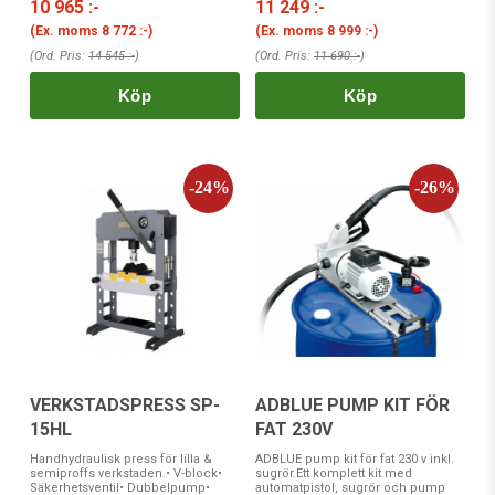
10 965 :-
11 249 :-
(Ex. moms
8 772 :-
)
(Ex. moms
8 999 :-
)
(Ord. Pris:
14 545 :-
)
(Ord. Pris:
11 690 :-
)
Köp
Köp
VERKSTADSPRESS SP-
ADBLUE PUMP KIT FÖR
15HL
FAT 230V
Handhydraulisk press för lilla &
ADBLUE pump kit för fat 230 v inkl.
semiproffs verkstaden.• V-block•
sugrör.Ett komplett kit med
Säkerhetsventil• Dubbelpump•
automatpistol, sugrör och pump