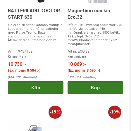
BATTERILADD DOCTOR
Magnetborrmaskin
START 630
Eco.32
Elektronisk batteriladdare/starthjälp.
Effekt: 1050 WVarvtal obelastad: 775
Laddar och underhåller batterier
minVarvtal belastad: 440
med Pulse Tronic. Batteri,
minDragkraft magnet: 1500 kgVikt:
startmotor och generatortest.
12 kgHöjd: 370 x 512
Återaktiverar sulfaterade och väl...
mmWeldonfästeKärnborr: 12-32
mmSpiralborr: 1-...
Art nr. 9457152
Art nr. ECO.32
Kampanjvara
Kampanjvara
10 730 :-
10 869 :-
(Ex. moms
8 584 :-
)
(Ex. moms
8 695 :-
)
(Ord. Pris:
15 256 :-
)
(Ord. Pris:
12 375 :-
)
Köp
Köp