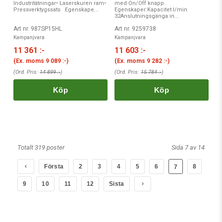
Industritätningar• Laserskuren ram•
med On/Off knapp.
Pressverktygssats Egenskape...
Egenskaper:Kapacitet l/min
32Anslutningsgänga in...
Art nr. 987SP15HL
Art nr. 9259738
Kampanjvara
Kampanjvara
11 361 :-
11 603 :-
(Ex. moms
9 089 :-
)
(Ex. moms
9 282 :-
)
(Ord. Pris:
14 899 :-
)
(Ord. Pris:
15 784 :-
)
Köp
Köp
Totalt 319 poster
Sida 7 av 14
Första
2
3
4
5
6
8
7
9
10
11
12
Sista