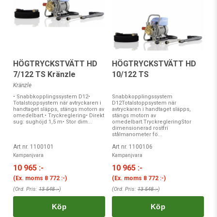
HÖGTRYCKSTVÄTT HD
HÖGTRYCKSTVÄTT HD
7/122 TS Kränzle
10/122 TS
Kränzle
• Snabbkopplingssystem D12•
Snabbkopplingssystem
Totalstoppsystem när avtryckaren i
D12Totalstoppsystem när
handtaget släpps, stängs motorn av
avtryckaren i handtaget släpps,
omedelbart.• Tryckreglering• Direkt
stängs motorn av
sug: sughöjd 1,5 m• Stor dim...
omedelbart.TryckregleringStor
dimensionerad rostfri
stålmanometer fö...
Art nr. 1100101
Art nr. 1100106
Kampanjvara
Kampanjvara
10 965 :-
10 965 :-
(Ex. moms
8 772 :-
)
(Ex. moms
8 772 :-
)
(Ord. Pris:
13 548 :-
)
(Ord. Pris:
13 548 :-
)
Köp
Köp