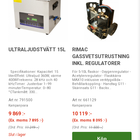
ULTRALJUDSTVÄTT 15L
RIMAC
GASSVETSUTRUSTNING
INKL. REGULATORER
Specifikationer: Kapacitet: 15
För 5-10L flaskor - Oxygenregulator -
literEffekt: Ultraljud 360W, värme
Acetylenregulator - Flaskkärra
400WFrekvens: 28 kHz och 40
MAX10 inklusive verktygslåda -
kHzTimer: Justerbar 1–99
Behållarkoppling - Handtag G11 -
minuterTemperatur: 0–80
Skärinsats G11 - Backv...
°CTankmått: 330...
Art nr. 791500
Art nr. 661129
Kampanjvara
Kampanjvara
9 869 :-
10 119 :-
(Ex. moms
7 895 :-
)
(Ex. moms
8 095 :-
)
(Ord. Pris:
11 249 :-
)
(Ord. Pris:
11 500 :-
)
Slut i lager
Köp