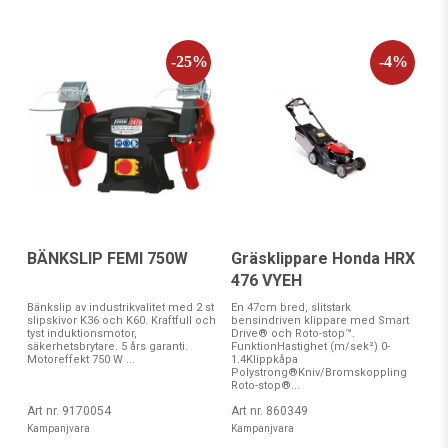
BÄNKSLIP FEMI 750W
Gräsklippare Honda HRX
476 VYEH
Bänkslip av industrikvalitet med 2 st
En 47cm bred, slitstark
slipskivor K36 och K60. Kraftfull och
bensindriven klippare med Smart
tyst induktionsmotor,
Drive® och Roto-stop™.
säkerhetsbrytare. 5 års garanti.
FunktionHastighet (m/sek²) 0-
Motoreffekt 750 W ...
1.4Klippkåpa
Polystrong®Kniv/Bromskoppling
Roto-stop®...
Art nr. 9170054
Art nr. 860349
Kampanjvara
Kampanjvara