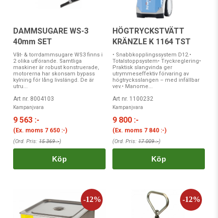
DAMMSUGARE WS-3
HÖGTRYCKSTVÄTT
40mm SET
KRÄNZLE K 1164 TST
Våt- & torrdammsugare WS3 finns i
• Snabbkopplingssystem D12.•
2 olika utförande. Samtliga
Totalstoppsystem• Tryckreglering•
maskiner är robust konstruerade,
Praktisk slangvinda ger
motorerna har skonsam bypass
utrymmeseffektiv förvaring av
kylning för lång livslängd. De är
högtrycksslangen – med infällbar
utru...
vev.• Manome...
Art nr. 8004103
Art nr. 1100232
Kampanjvara
Kampanjvara
9 563 :-
9 800 :-
(Ex. moms
7 650 :-
)
(Ex. moms
7 840 :-
)
(Ord. Pris:
15 369 :-
)
(Ord. Pris:
17 009 :-
)
Köp
Köp