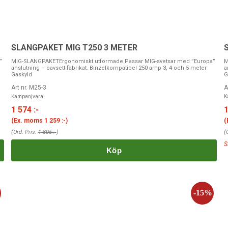
SLANGPAKET MIG T250 3 METER
”
MIG-SLANGPAKETErgonomiskt utformade.Passar MIG-svetsar med ”Europa”
M
anslutning – oavsett fabrikat. Binzelkompatibel 250 amp 3, 4 och 5 meter
a
Gaskyld
G
Art nr. M25-3
A
Kampanjvara
K
1 574 :-
1
(Ex. moms
1 259 :-
)
(
(Ord. Pris:
1 805 :-
)
(
S
Köp