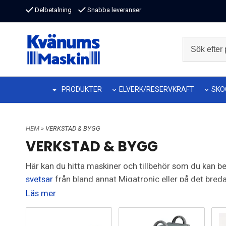
Delbetalning
Snabba leveranser
PRODUKTER
ELVERK/RESERVKRAFT
SKO
HEM
» VERKSTAD & BYGG
VERKSTAD & BYGG
Här kan du hitta maskiner och tillbehör som du kan be
svetsar
från bland annat Migatronic eller på det bred
Läs mer
Vi har även ett stort sortiment av verktyg såsom täng
Tveka inte att
kontakta oss
om du inte hittar det du s