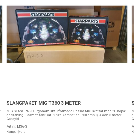
SLANGPAKET MIG T360 3 METER
”
MIG-SLANGPAKETErgonomiskt utformade.Passar MIG-svetsar med ”Europa”
M
anslutning – oavsett fabrikat. Binzelkompatibel 360 amp 3, 4 och 5 meter
a
Gaskyld
G
Art nr. M36-3
A
Kampanjvara
K