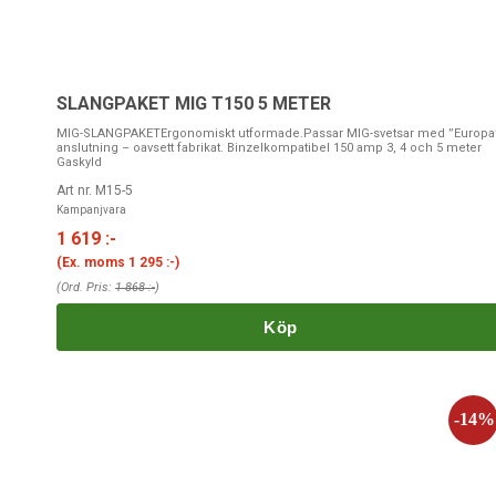
SLANGPAKET MIG T150 5 METER
MIG-SLANGPAKETErgonomiskt utformade.Passar MIG-svetsar med ”Europa
anslutning – oavsett fabrikat. Binzelkompatibel 150 amp 3, 4 och 5 meter
Gaskyld
Art nr. M15-5
Kampanjvara
1 619 :-
(Ex. moms
1 295 :-
)
(Ord. Pris:
1 868 :-
)
Köp