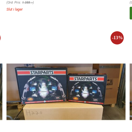
(Ord. Pris:
1 388 :-
)
(
Slut i lager