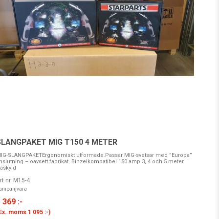
SLANGPAKET MIG T150 4 METER
IG-SLANGPAKETErgonomiskt utformade.Passar MIG-svetsar med ”Europa”
nslutning – oavsett fabrikat. Binzelkompatibel 150 amp 3, 4 och 5 meter
askyld
rt nr. M15-4
ampanjvara
 369 :-
Ex. moms
1 095 :-
)