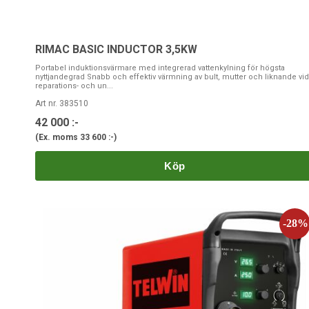
RIMAC BASIC INDUCTOR 3,5KW
Portabel induktionsvärmare med integrerad vattenkylning för högsta
nyttjandegrad Snabb och effektiv värmning av bult, mutter och liknande vid
reparations- och un...
Art nr. 383510
42 000 :-
(Ex. moms
33 600 :-
)
Köp