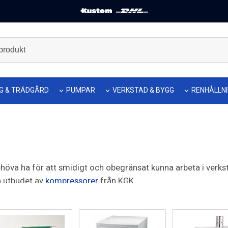
G & TRÄDGÅRD
PUMPAR
VERKSTAD & BYGG
RENHÅLLN
höva ha för att smidigt och obegränsat kunna arbeta i verkst
a utbudet av
kompressorer
från KGK.
er, kapskivor och hylsnyckelsatser.
öker!