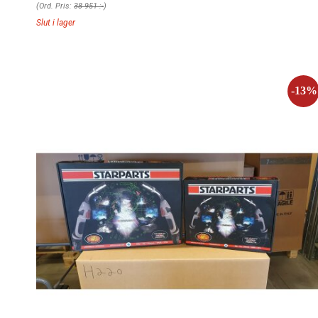
(Ord. Pris:
38 951 :-
)
Slut i lager