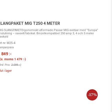
SLANGPAKET MIG T250 4 METER
IG-SLANGPAKETErgonomiskt utformade.Passar MIG-svetsar med ”Europa”
nslutning – oavsett fabrikat. Binzelkompatibel 250 amp 3, 4 och 5 meter
askyld
rt nr. M25-4
ampanjvara
 849 :-
Ex. moms
1 479 :-
)
Ord. Pris:
2 099 :-
)
lut i lager