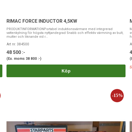
RIMAC FORCE INDUCTOR 4,5KW
PRODUKTINFORMATIONPortabel induktionsvärmare med integrerad
M
vattenkylning för högsta nyttjandegrad Snabb och effektiv värmning av bult,
s
mutter och liknande vid r...
h
Art nr. 384500
A
48 500 :-
4
(Ex. moms
38 800 :-
)
(
S
Köp