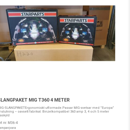
SLANGPAKET MIG T360 4 METER
IG-SLANGPAKETErgonomiskt utformade.Passar MIG-svetsar med ”Europa”
nslutning – oavsett fabrikat. Binzelkompatibel 360 amp 3, 4 och 5 meter
askyld
rt nr. M36-4
ampanjvara