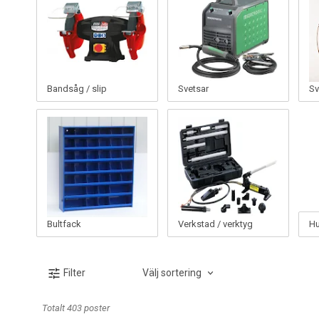
Bandsåg / slip
Svetsar
Sv
Bultfack
Verkstad / verktyg
Hu
Välj sortering
Filter
Totalt 403 poster