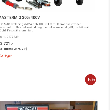
MASTERMIG 305i 400V
IG-MAG-svetsning /MMA och TIG DC-Lift multiprocess inverter-
vetsmaskin. Flexibel användning med olika material (stål, rostfritt stål,
öghållfast stål, aluminiu...
rt nr. 9477239
3 721 :-
Ex. moms
34 977 :-
)
lut i lager