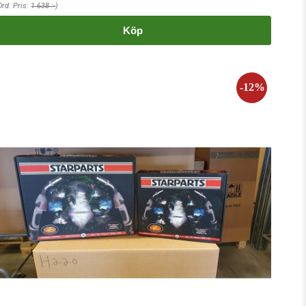
Ord. Pris:
1 638 :-
)
Köp