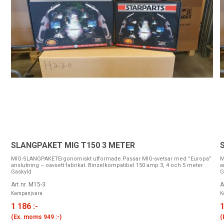
SLANGPAKET MIG T150 3 METER
MIG-SLANGPAKETErgonomiskt utformade.Passar MIG-svetsar med ”Europa”
M
anslutning – oavsett fabrikat. Binzelkompatibel 150 amp 3, 4 och 5 meter
a
Gaskyld
G
Art nr. M15-3
A
Kampanjvara
K
1 186 :-
1
(Ex. moms
949 :-
)
(