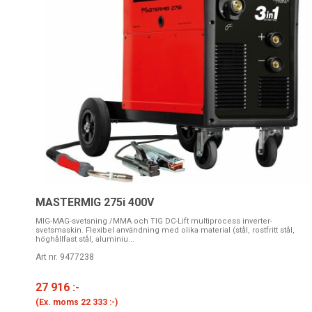
MASTERMIG 275i 400V
MIG-MAG-svetsning /MMA och TIG DC-Lift multiprocess inverter-
svetsmaskin. Flexibel användning med olika material (stål, rostfritt stål,
höghållfast stål, aluminiu...
Art nr. 9477238
27 916 :-
(Ex. moms
22 333 :-
)