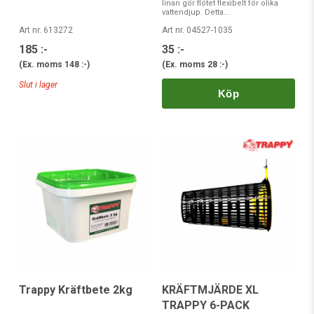
linan gör flötet flexibelt för olika
vattendjup. Detta...
Art nr. 613272
Art nr. 04527-1035
185 :-
35 :-
(Ex. moms
148 :-
)
(Ex. moms
28 :-
)
Slut i lager
Köp
Trappy Kräftbete 2kg
KRÄFTMJÄRDE XL
TRAPPY 6-PACK