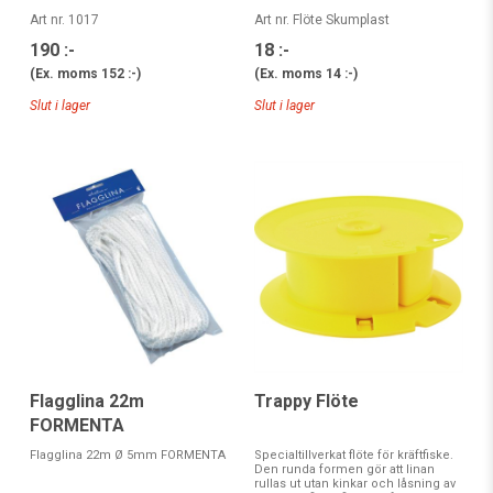
Art nr. 1017
Art nr. Flöte Skumplast
190 :-
18 :-
(Ex. moms
152 :-
)
(Ex. moms
14 :-
)
Slut i lager
Slut i lager
Flagglina 22m
Trappy Flöte
FORMENTA
Flagglina 22m Ø 5mm FORMENTA
Specialtillverkat flöte för kräftfiske.
Den runda formen gör att linan
rullas ut utan kinkar och låsning av