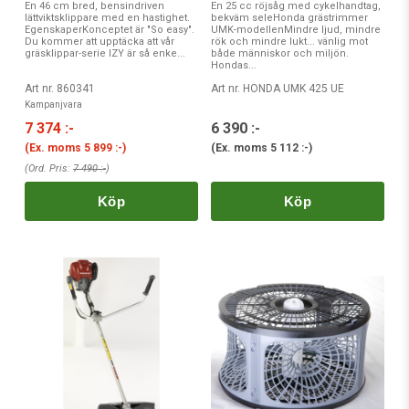
En 46 cm bred, bensindriven
En 25 cc röjsåg med cykelhandtag,
lättviktsklippare med en hastighet.
bekväm seleHonda grästrimmer
EgenskaperKonceptet är "So easy".
UMK-modellenMindre ljud, mindre
Du kommer att upptäcka att vår
rök och mindre lukt... vänlig mot
gräsklippar-serie IZY är så enke...
både människor och miljön.
Hondas...
Art nr. 860341
Art nr. HONDA UMK 425 UE
Kampanjvara
7 374 :-
6 390 :-
(Ex. moms
5 899 :-
)
(Ex. moms
5 112 :-
)
(Ord. Pris:
7 490 :-
)
Köp
Köp