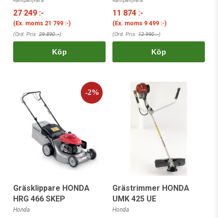
Kampanjvara
Kampanjvara
27 249 :-
11 874 :-
(Ex. moms
21 799 :-
)
(Ex. moms
9 499 :-
)
(Ord. Pris:
29 890 :-
)
(Ord. Pris:
12 990 :-
)
Köp
Köp
Gräsklippare HONDA
Grästrimmer HONDA
HRG 466 SKEP
UMK 425 UE
Honda
Honda