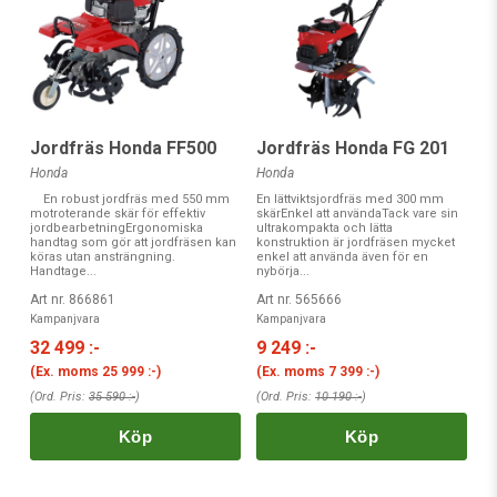
Jordfräs Honda FF500
Jordfräs Honda FG 201
Honda
Honda
En robust jordfräs med 550 mm
En lättviktsjordfräs med 300 mm
motroterande skär för effektiv
skärEnkel att användaTack vare sin
jordbearbetningErgonomiska
ultrakompakta och lätta
handtag som gör att jordfräsen kan
konstruktion är jordfräsen mycket
köras utan ansträngning.
enkel att använda även för en
Handtage...
nybörja...
Art nr. 866861
Art nr. 565666
Kampanjvara
Kampanjvara
32 499 :-
9 249 :-
(Ex. moms
25 999 :-
)
(Ex. moms
7 399 :-
)
(Ord. Pris:
35 590 :-
)
(Ord. Pris:
10 190 :-
)
Köp
Köp