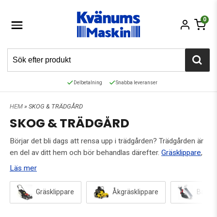
0
Delbetalning
Snabba leveranser
HEM
» SKOG & TRÄDGÅRD
SKOG & TRÄDGÅRD
Börjar det bli dags att rensa upp i trädgården? Trädgården är
en del av ditt hem och bör behandlas därefter.
Gräsklippare
,
snöslungor
,
åkgräsklippare
och många andra trädgårdsartiklar
Läs mer
kan vara bra till hands när du ska skapa en vacker och fridfull
trädgård!
Gräsklippare
Åkgräsklippare
Bandv
Vi på Kvänums Maskin har samlat ihop ett sortiment av