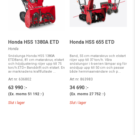
Honda HSS 1380A ETD
Honda HSS 655 ETD
Honda
Snöslunga Honda HSS 1380A
Band, 55 cm matarskruv och elstart
ETDBand, 81 cm matarskruv, elstart
röjer upp till 37 ton/h. Våra
och höjdjustering röjer upp till 75
snöslungor i 6-serien lämpar sig för
ton/h.ETD= Banddrift och elstart. En
snödjup upp till 50 cm och passar
av marknadens kraftfullaste ...
både hemmaanvändare och p...
Art nr. 636802
Art nr. 863983
63 990 :-
34 690 :-
(Ex. moms
51 192 :-
)
(Ex. moms
27 752 :-
)
Slut i lager
Slut i lager