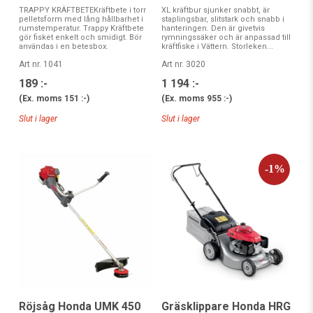
TRAPPY KRÄFTBETEKräftbete i torr
XL kräftbur sjunker snabbt, är
pelletsform med lång hållbarhet i
staplingsbar, slitstark och snabb i
rumstemperatur. Trappy Kräftbete
hanteringen. Den är givetvis
gör fisket enkelt och smidigt. Bör
rymningssäker och är anpassad till
användas i en betesbox.
kräftfiske i Vättern. Storleken...
Art nr. 1041
Art nr. 3020
189 :-
1 194 :-
(Ex. moms
151 :-
)
(Ex. moms
955 :-
)
Slut i lager
Slut i lager
Röjsåg Honda UMK 450
Gräsklippare Honda HRG