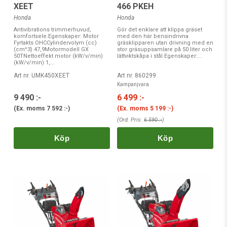
XEET
466 PKEH
Honda
Honda
Antivibrations trimmerhuvud,
Gör det enklare att klippa gräset
komfortsele.Egenskaper: Motor
med den här bensindrivna
Fyrtakts OHCCylindervolym (cc)
gräsklipparen utan drivning med en
(cm^3) 47,9Motormodell GX
stor gräsuppsamlare på 50 liter och
50TNettoeffekt motor (kW/v/min)
lättviktskåpa i stål.Egenskaper:...
(kW/v/min) 1,...
Art nr. UMK450XEET
Art nr. 860299
Kampanjvara
9 490 :-
6 499 :-
(Ex. moms
7 592 :-
)
(Ex. moms
5 199 :-
)
(Ord. Pris:
6 590 :-
)
Köp
Köp