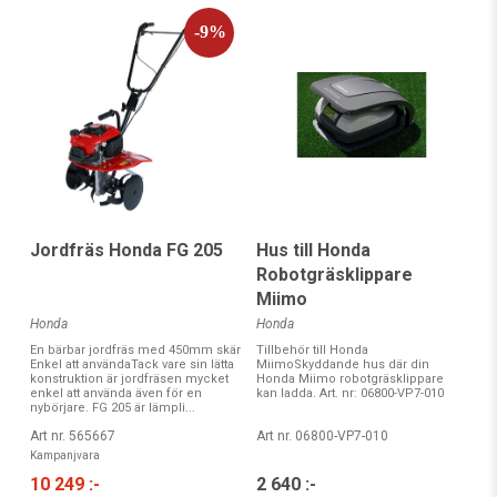
Jordfräs Honda FG 205
Hus till Honda
Robotgräsklippare
Miimo
Honda
Honda
En bärbar jordfräs med 450mm skär
Tillbehör till Honda
Enkel att användaTack vare sin lätta
MiimoSkyddande hus där din
konstruktion är jordfräsen mycket
Honda Miimo robotgräsklippare
enkel att använda även för en
kan ladda. Art. nr: 06800-VP7-010
nybörjare. FG 205 är lämpli...
Art nr. 565667
Art nr. 06800-VP7-010
Kampanjvara
10 249 :-
2 640 :-