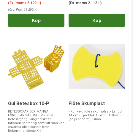
(Ex. moms
8 199 :-
)
(Ex. moms
2 112 :-
)
(Ord. Pris:
11 290 :-
)
Köp
Köp
Gul Betesbox 10-P
Flöte Skumplast
BETESBOXAR GER MÅNGA
- Konkavt flöte i skumplast.- Längd
FÖRDELAR SÅSOM: - Minimal
14 cm.- Tjocklek 15 mm. Tillbehör:
betesåtgång, längre fisketid,
(säljs separat)- Linan
rationell hantering samt att man kan
använda olika sorters bete.-
Rekommenderas Kräf...