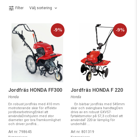
prisvärda maskiner som är användningsanpassade för just
trädgårdsarbete. Välj och vraka bland våra artiklar i
skog &
Välj sortering
Filter
trädgård
som hjälper dig att skapa en grönskande trädgård!
Jordfräs HONDA FF300
Jordfräs HONDA F 220
Honda
Honda
En robust jordfräs med 410 mm
En bärbar jordfräs med 545mm
motroterande skär för effektiv
skär och svängbara handtagDen
jordbearbetningEnkel att
drivs av en robust GXV57-
användaDrivhjulen med stor
fyrtaktsmotor på 57,3 ccEnkel att
diameter ger bra framkomlighet
användaF 220 är lämplig för
och driver jordfrä...
underhåll ...
Art nr. 798645
Art nr. 801319