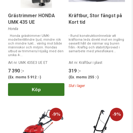
Grästrimmer HONDA
Kräftbur, Stor fångst på
UMK 435 UE
Kort tid
Honda
Honda grästrimmer UMK-
- Rund konstruktionInnebär att
modellenMindre ljud, mindre rök
kräftorna leds direkt mot en ingång
och mindre lukt... vänlig mot både
oavsett håll de närmar sig buren
människor och miljön. Hondas
från.- Kraftig och stabilUtprovad i
utbud av trimmers/röjsåg med den
samarbete med yrkesfiskare...
unika 4-...
Art nr. UMK 435E3 UE ET
Art nr. Kräftbur i plast
7 390 :-
319 :-
(Ex. moms
5 912 :-
)
(Ex. moms
255 :-
)
Slut i lager
Köp