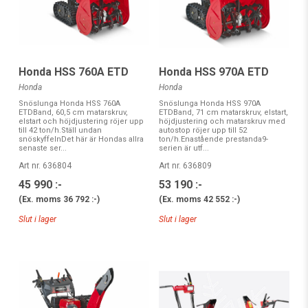
Honda HSS 760A ETD
Honda HSS 970A ETD
Honda
Honda
Snöslunga Honda HSS 760A
Snöslunga Honda HSS 970A
ETDBand, 60,5 cm matarskruv,
ETDBand, 71 cm matarskruv, elstart,
elstart och höjdjustering röjer upp
höjdjustering och matarskruv med
till 42 ton/h.Ställ undan
autostop röjer upp till 52
snöskyffelnDet här är Hondas allra
ton/h.Enastående prestanda9-
senaste ser...
serien är utf...
Art nr. 636804
Art nr. 636809
45 990 :-
53 190 :-
(Ex. moms
36 792 :-
)
(Ex. moms
42 552 :-
)
Slut i lager
Slut i lager