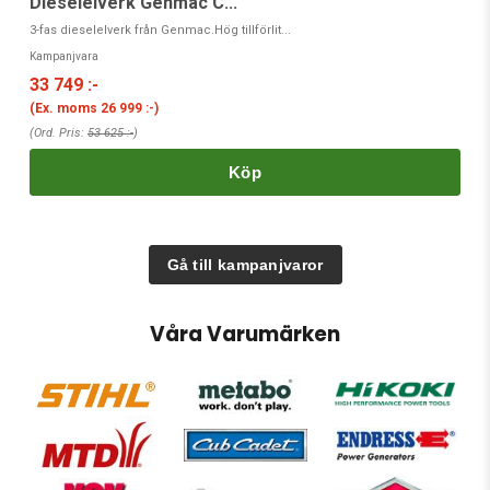
B
Dieselelverk Genmac C...
HO
3-fas dieselelverk från Genmac.Hög tillförlit...
Ka
Kampanjvara
3
33 749 :-
(
(Ex. moms
26 999 :-
)
(O
(Ord. Pris:
53 625 :-
)
Köp
Gå till kampanjvaror
Våra Varumärken