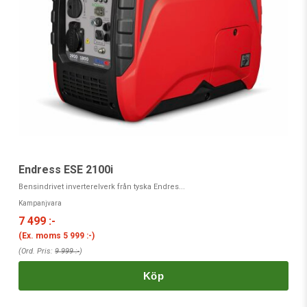
Endress ESE 2100i
B
Bensindrivet inverterelverk från tyska Endres...
SD
Kampanjvara
Ka
7 499 :-
1
(Ex. moms
5 999 :-
)
(
(Ord. Pris:
9 999 :-
)
(O
Köp