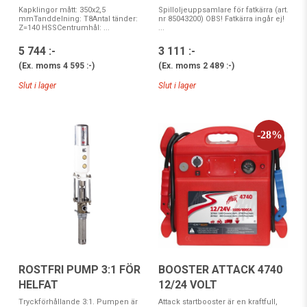
Spilloljeuppsamlare för fatkärra (art.
Kapklingor mått: 350x2,5
nr 85043200) OBS! Fatkärra ingår ej!
mmTanddelning: T8Antal tänder:
...
Z=140 HSSCentrumhål: ...
3 111 :-
5 744 :-
(Ex. moms
2 489 :-
)
(Ex. moms
4 595 :-
)
Slut i lager
Slut i lager
ROSTFRI PUMP 3:1 FÖR
BOOSTER ATTACK 4740
HELFAT
12/24 VOLT
Tryckförhållande 3:1. Pumpen är
Attack startbooster är en kraftfull,