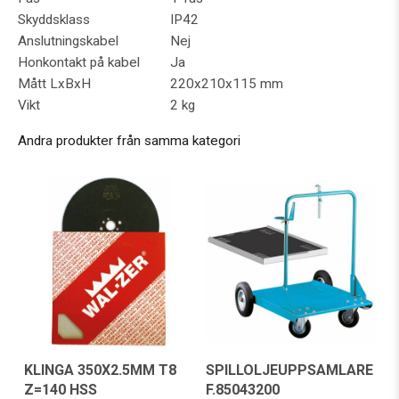
Skyddsklass
IP42
Anslutningskabel
Nej
Honkontakt på kabel
Ja
Mått LxBxH
220x210x115 mm
Vikt
2 kg
Andra produkter från samma kategori
SPILLOLJEUPPSAMLARE
KLINGA 350X2.5MM T8
F.85043200
Z=140 HSS