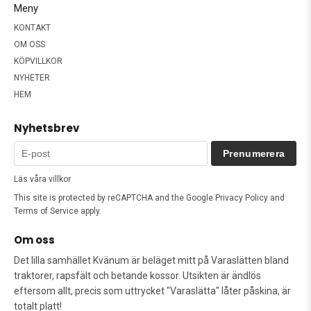
Meny
KONTAKT
OM OSS
KÖPVILLKOR
NYHETER
HEM
Nyhetsbrev
Prenumerera
Läs våra villkor
This site is protected by reCAPTCHA and the Google
Privacy Policy
and
Terms of Service
apply.
Om oss
Det lilla samhället Kvänum är beläget mitt på Varaslätten bland
traktorer, rapsfält och betande kossor. Utsikten är ändlös
eftersom allt, precis som uttrycket "Varaslätta" låter påskina, är
totalt platt!