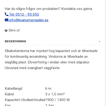
Har du några frågor om produkten? Kontakta oss gärna.
Tel: 0512 - 93 055
info@kvanumsmaskin.se
Skriv ut
BESKRIVNING
Elkabelvindorna har mycket hög kapacitet och är tillverkade
för kontinuerlig användning. Vindorna är tillverkade av
slagtålig plast. Elöverföring i vindan sker med släpskor.
Utrustad med svängbart väggfäste.
Kabellängd
6 m
Kabel
3 x 1,5 mm²
Kapacitet Utrullad/Inrullad
1900 / 1400 W
Fas
1-fas