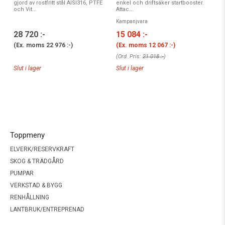
gjord av rostfritt stål AISI316, PTFE
enkel och driftsäker startbooster.
och Vit...
Attac...
Kampanjvara
28 720 :-
15 084 :-
(Ex. moms
22 976 :-
)
(Ex. moms
12 067 :-
)
(Ord. Pris:
21 018 :-
)
Slut i lager
Slut i lager
Toppmeny
ELVERK/RESERVKRAFT
SKOG & TRÄDGÅRD
PUMPAR
VERKSTAD & BYGG
RENHÅLLNING
LANTBRUK/ENTREPRENAD