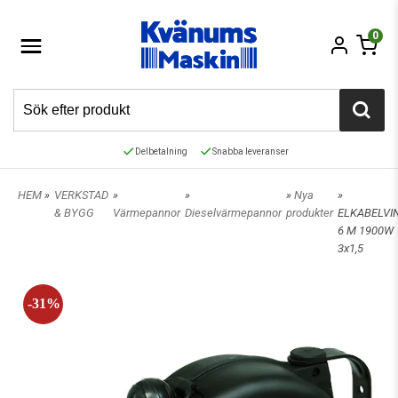
0
Delbetalning
Snabba leveranser
HEM
»
VERKSTAD
»
»
»
Nya
»
& BYGG
Värmepannor
Dieselvärmepannor
produkter
ELKABELVI
6 M 1900W
3x1,5