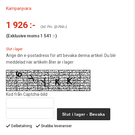
Kampanjvara
1 926 :-
Ord. Pris
(2 793 :-)
(Exklusive moms
1 541 :-
)
Slut i lager
Ange din e-postadress för att bevaka denna artikel. Du blir
meddelad när artikeln åter är i lager.
Kod från Captcha-bild:
Slut i lager - Bevaka
Delbetalning
Snabba leveranser