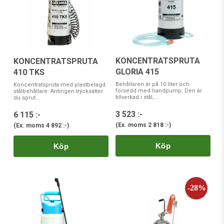
KONCENTRATSPRUTA
KONCENTRATSPRUTA
GLORIA 415
410 TKS
Behållaren är på 10 liter och
Koncentratspruta med plastbelagd
försedd med handpump. Den är
stålbehållare. Antingen trycksätter
tillverkad i stål,...
du sprut...
3 523 :-
6 115 :-
(Ex. moms
2 818 :-
)
(Ex. moms
4 892 :-
)
Köp
Köp