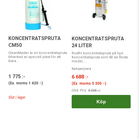
KONCENTRATSPRUTA
KONCENTRATSPRUTA
CM50
24 LITER
CleanMaster är en koncentratspruta
Rostfri koncentratspruta på hjul.
tillverkad av speciell plast för att
Koncentratspruta som tål de flesta
klara...
medel, ...
Kampanjvara
1 775 :-
6 688 :-
(Ex. moms
1 420 :-
)
(Ex. moms
5 350 :-
)
(Ord. Pris:
9 298 :-
)
Slut i lager
Köp