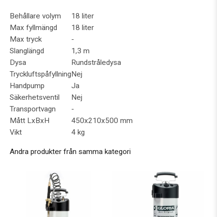
Behållare volym
18 liter
Max fyllmängd
18 liter
Max tryck
-
Slanglängd
1,3 m
Dysa
Rundstråledysa
Tryckluftspåfyllning
Nej
Handpump
Ja
Säkerhetsventil
Nej
Transportvagn
-
Mått LxBxH
450x210x500 mm
Vikt
4 kg
Andra produkter från samma kategori