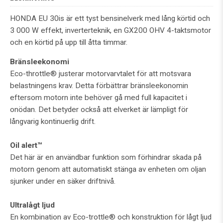
HONDA EU 30is är ett tyst bensinelverk med lång körtid och
3 000 W effekt, inverterteknik, en GX200 OHV 4-taktsmotor
och en körtid på upp till åtta timmar.
Bränsleekonomi
Eco-throttle® justerar motorvarvtalet för att motsvara
belastningens krav. Detta förbättrar bränsleekonomin
eftersom motorn inte behöver gå med full kapacitet i
onödan. Det betyder också att elverket är lämpligt för
långvarig kontinuerlig drift.
Oil alert™
Det här är en användbar funktion som förhindrar skada på
motorn genom att automatiskt stänga av enheten om oljan
sjunker under en säker driftnivå.
Ultralågt ljud
En kombination av Eco-trottle® och konstruktion för lågt ljud