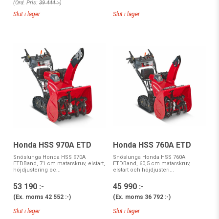
(Ord. Pris:
39 444 :-
)
Slut i lager
Slut i lager
Honda HSS 760A ETD
Honda HSS 970A ETD
Snöslunga Honda HSS 760A
Snöslunga Honda HSS 970A
ETDBand, 60,5 cm matarskruv,
ETDBand, 71 cm matarskruv, elstart,
elstart och höjdjusteri...
höjdjustering oc...
45 990 :-
53 190 :-
(Ex. moms
36 792 :-
)
(Ex. moms
42 552 :-
)
Slut i lager
Slut i lager