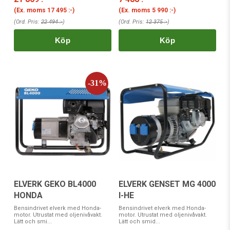
(Ex. moms
17 495 :-
)
(Ex. moms
5 990 :-
)
(Ord. Pris:
22 494 :-
)
(Ord. Pris:
12 375 :-
)
Köp
Köp
ELVERK GEKO BL4000
ELVERK GENSET MG 4000
HONDA
I-HE
Bensindrivet elverk med Honda-
Bensindrivet elverk med Honda-
motor. Utrustat med oljenivåvakt.
motor. Utrustat med oljenivåvakt.
Lätt och smi...
Lätt och smid...