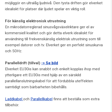
möjliggör en ultralåg ljudnivå. Den tysta driften gör elverket
idealiskt för platser där ljudet spelar en viktig roll.
För känslig elektronisk utrustning
En mikrodatorreglerad sinusvågsväxelriktare ger el av
kommersiell kvalitet och gör detta elverk idealiskt för
användning till frekvenskänslig elektrisk utrustning som till
exempel datorer och tv. Elverket ger en perfekt sinuskurva
och 50Hz.
Parallelldrift (tillval)
-> Se bild
Elverket EU30is kan snabbt och enkelt kopplas ihop med
ytterligare ett EU30is med hjälp av en särskild
parallellanslutningskabel för att fördubbla uteffekten
samtidigt som bärbarheten bibehålls.
Laddkabel
och
Parallellkabel
finns att beställa som extra
tillbehör.