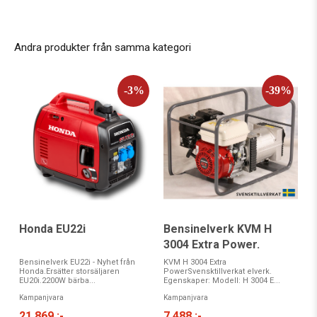
Andra produkter från samma kategori
Honda EU22i
Bensinelverk KVM H
3004 Extra Power.
Bensinelverk EU22i - Nyhet från
KVM H 3004 Extra
Honda.Ersätter storsäljaren
PowerSvensktillverkat elverk.
EU20i.2200W bärba...
Egenskaper: Modell: H 3004 E...
Kampanjvara
Kampanjvara
21 869 :-
7 488 :-