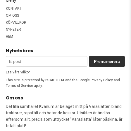
Meny
KONTAKT
OM OSS
KÖPVILLKOR
NYHETER
HEM
Nyhetsbrev
Prenumerera
Läs våra villkor
This site is protected by reCAPTCHA and the Google
Privacy Policy
and
Terms of Service
apply.
Om oss
Det lilla samhället Kvänum är beläget mitt på Varaslätten bland
traktorer, rapsfält och betande kossor. Utsikten är ändlös
eftersom allt, precis som uttrycket "Varaslätta" låter påskina, är
totalt platt!