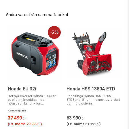
Andra varor från samma fabrikat
Honda EU 32i
Honda HSS 1380A ETD
Det nya elverket Honda EU32i är
Snöslunga Honda HSS 1380A
otroligt mångsidigt med
ETDBand, 81 cm matarskruv, elstart
högspecifika funktion...
och höjdjusterin...
Kampanjvara
37 499 :-
63 990 :-
(Ex. moms
29 999 :-
)
(Ex. moms
51 192 :-
)