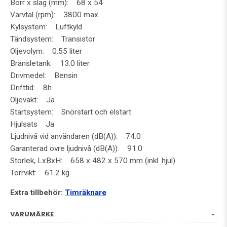
Borr x slag (mm): 68 x 54
Varvtal (rpm): 3800 max
Kylsystem: Luftkyld
Tändsystem: Transistor
Oljevolym: 0.55 liter
Bränsletank: 13.0 liter
Drivmedel: Bensin
Drifttid: 8h
Oljevakt: Ja
Startsystem: Snörstart och elstart
Hjulsats Ja
Ljudnivå vid användaren (dB(A)): 74.0
Garanterad övre ljudnivå (dB(A)): 91.0
Storlek, LxBxH: 658 x 482 x 570 mm (inkl. hjul)
Torrvikt: 61.2 kg
Extra tillbehör:
Timräknare
VARUMÄRKE