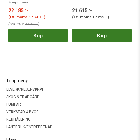
Kampanjvara
22 185 :-
21 615 :-
(Ex. moms
17 748 :-
)
(Ex. moms
17 292 :-
)
(Ord. Pris:
32 070 :-
)
Köp
Köp
Toppmeny
ELVERK/RESERVKRAFT
SKOG & TRÄDGÅRD
PUMPAR
VERKSTAD & BYGG
RENHÅLLNING
LANTBRUK/ENTREPRENAD