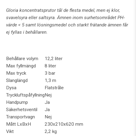
Gloria koncentratsprutor tål de flesta medel, men ej klor,
svavelsyra eller saltsyra. Ämnen inom surhetsområdet PH-
värde < 5 samt lösningsmedel och starkt frätande ämnen får
ej fyllas i behållaren.
Behållare volym
12,2 liter
Max fyllmängd
8 liter
Max tryck
3 bar
Slanglängd
1,3 m
Dysa
Flatstråle
Tryckluftspåfyllning
Nej
Handpump
Ja
Säkerhetsventil
Ja
Transportvagn
Nej
Mått LxBxH
230x210x620 mm
Vikt
2,2 kg