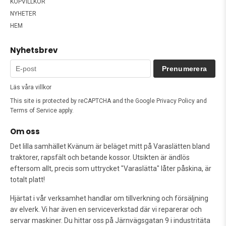
KÖPVILLKOR
NYHETER
HEM
Nyhetsbrev
Prenumerera
Läs våra villkor
This site is protected by reCAPTCHA and the Google
Privacy Policy
and
Terms of Service
apply.
Om oss
Det lilla samhället Kvänum är beläget mitt på Varaslätten bland
traktorer, rapsfält och betande kossor. Utsikten är ändlös
eftersom allt, precis som uttrycket "Varaslätta" låter påskina, är
totalt platt!
Hjärtat i vår verksamhet handlar om tillverkning och försäljning
av elverk. Vi har även en serviceverkstad där vi reparerar och
servar maskiner. Du hittar oss på Järnvägsgatan 9 i industritäta