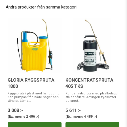
Andra produkter från samma kategori
GLORIA RYGGSPRUTA
KONCENTRATSPRUTA
1800
405 TKS
Ryggspruta i plast med handpump.
Koncentratspruta med plastbelagd
Kan pumpas från både höger och
stålbehållare. Antingen trycksätter
vänster. Lämp...
du sprut...
3 008 :-
5 611 :-
(Ex. moms
2 406 :-
)
(Ex. moms
4 489 :-
)