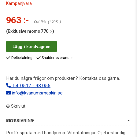
Kampanjvara
963 :-
Ord. Pris
(1 205 :-)
(Exklusive moms
770 :-
)
Lägg i kundvagnen
Delbetalning
Snabba leveranser
Har du några frågor om produkten? Kontakta oss gärna.
Tel: 0512 - 93 055
info@kvanumsmaskin.se
Skriv ut
BESKRIVNING
Proffsspruta med handpump. Vitontätningar. Oljebeständig.