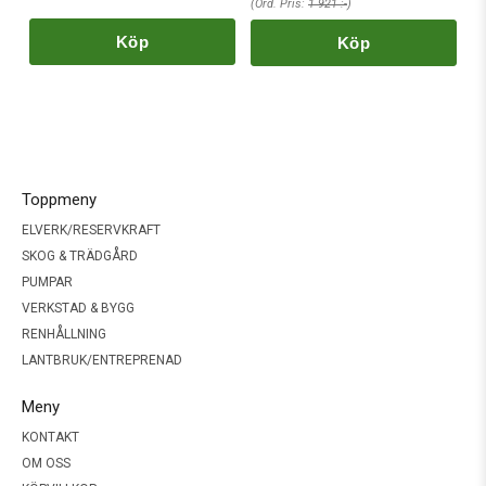
(Ord. Pris:
1 921 :-
)
Köp
Köp
Toppmeny
ELVERK/RESERVKRAFT
SKOG & TRÄDGÅRD
PUMPAR
VERKSTAD & BYGG
RENHÅLLNING
LANTBRUK/ENTREPRENAD
Meny
KONTAKT
OM OSS