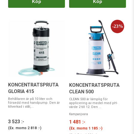
Köp
Köp
KONCENTRATSPRUTA
KONCENTRATSPRUTA
GLORIA 415
CLEAN 500
Behållaren är på 10 liter och
CLEAN 500 är lämplig för
försedd med handpump. Den är
applicering av medel med pH-
tillverkad i stål,...
värde 2 till 12. Den ...
Kampanjvara
3 523 :-
1 481 :-
(Ex. moms
2 818 :-
)
(Ex. moms
1 185 :-
)