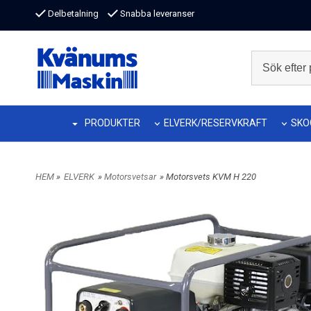
Delbetalning
Snabba leveranser
PRODUKTER
ELVERK/RESERVKRAFT
SKO
HEM
»
ELVERK
»
Motorsvetsar
» Motorsvets KVM H 220