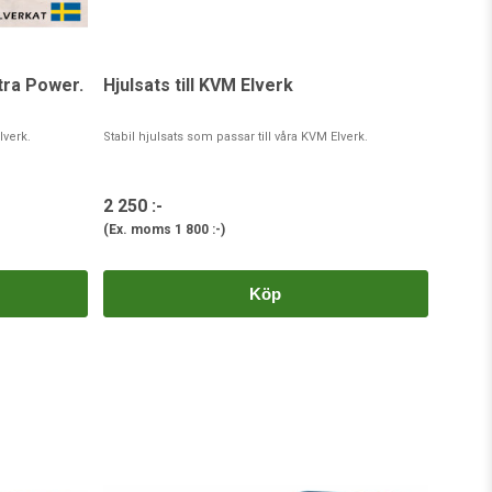
tra Power.
Hjulsats till KVM Elverk
lverk.
Stabil hjulsats som passar till våra KVM Elverk.
2 250 :-
(Ex. moms
1 800 :-
)
Köp