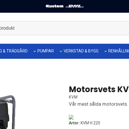
G & TRÄDGÅRD
PUMPAR
VERKSTAD & BYGG
RENHÅLLN
Motorsvets KV
KVM
Vår mest sålda motorsvets.
Artnr:
KVM H 220