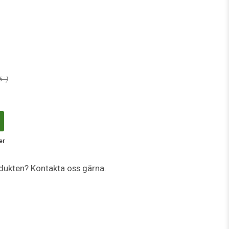
 :-)
er
dukten? Kontakta oss gärna.