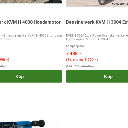
erk KVM H 4000 Hondamotor
Bensinelverk KVM H 3004 Ex
ån vårt egna märke KVM. H 4000 är utrustat
KVM H 3004 Extra PowerSvensktillverkat e
otor G...
Egenskaper: Modell: H 3004 E...
Kampanjvara
7 488 :-
990 :-
)
(Ex. moms
5 990 :-
)
4 :-
)
(Ord. Pris:
12 375 :-
)
Köp
Köp