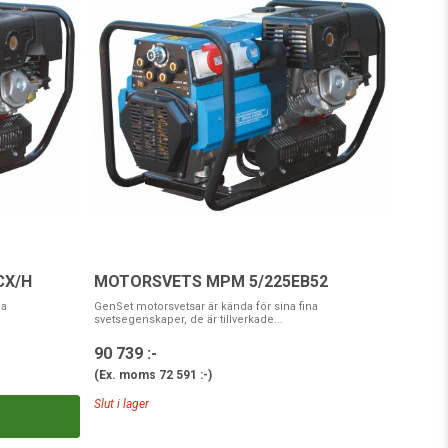
CX/H
MOTORSVETS MPM 5/225EB52
na
GenSet motorsvetsar är kända för sina fina
svetsegenskaper, de är tillverkade...
90 739 :-
(Ex. moms
72 591 :-
)
Slut i lager