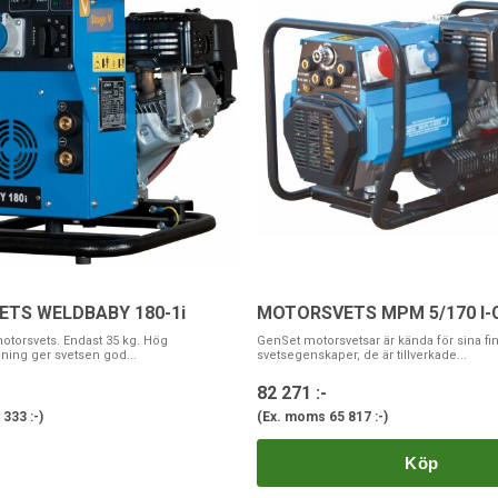
TS WELDBABY 180-1i
MOTORSVETS MPM 5/170 I-
motorsvets. Endast 35 kg. Hög
GenSet motorsvetsar är kända för sina fi
ing ger svetsen god...
svetsegenskaper, de är tillverkade...
82 271 :-
 333 :-
)
(Ex. moms
65 817 :-
)
Köp