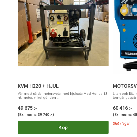
KVM H220 + HJUL
MOTORSVE
Vår mest sålda motorsvets med hjulsats.Med Honda 13
Liten och lätt 
hk motor, vilket gör den ...
tomgångsspänn
49 675 :-
60 416 :-
(Ex. moms
39 740 :-
)
(Ex. moms
48
Slut i lager
Köp