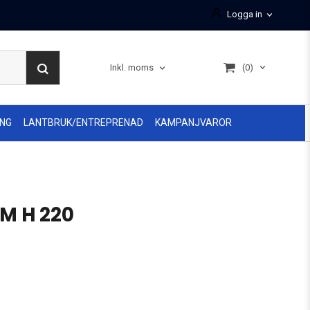
Logga in
(0)
Inkl. moms
ING
LANTBRUK/ENTREPRENAD
KAMPANJVAROR
M H 220