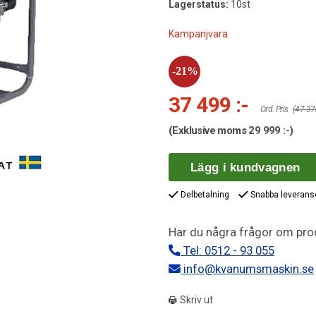
Lagerstatus:
10st
Kampanjvara
37 499 :-
Ord. Pris
(47 375
(Exklusive moms
29 999 :-
)
Lägg i kundvagnen
Delbetalning
Snabba leverans
Har du några frågor om pro
Tel: 0512 - 93 055
info@kvanumsmaskin.se
Skriv ut