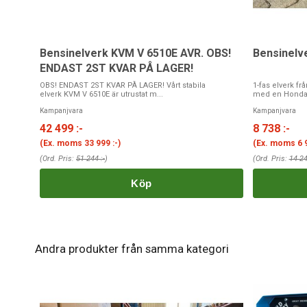
Bensinelverk KVM V 6510E AVR. OBS!
Bensinelv
ENDAST 2ST KVAR PÅ LAGER!
OBS! ENDAST 2ST KVAR PÅ LAGER! Vårt stabila
1-fas elverk fr
elverk KVM V 6510E är utrustat m...
med en Hondam
Kampanjvara
Kampanjvara
42 499 :-
8 738 :-
(Ex. moms
33 999 :-
)
(Ex. moms
6 
(Ord. Pris:
51 244 :-
)
(Ord. Pris:
14 24
Köp
Andra produkter från samma kategori