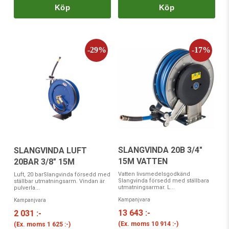
Köp
Köp
SLANGVINDA 20B 3/4"
SLANGVINDA LUFT
15M VATTEN
20BAR 3/8" 15M
Vatten livsmedelsgodkänd
Luft, 20 barSlangvinda försedd med
Slangvinda försedd med ställbara
ställbar utmatningsarm. Vindan är
utmatningsarmar. L...
pulverla...
Kampanjvara
Kampanjvara
13 643 :-
2 031 :-
(Ex. moms
10 914 :-
)
(Ex. moms
1 625 :-
)