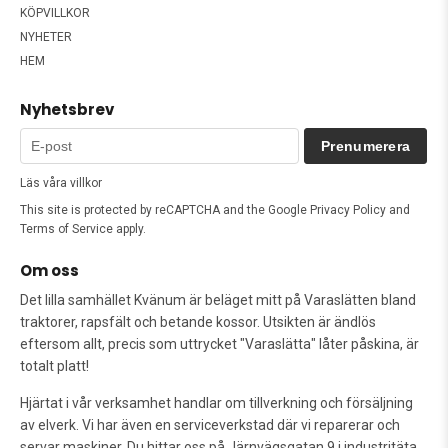
KÖPVILLKOR
NYHETER
HEM
Nyhetsbrev
Prenumerera
Läs våra villkor
This site is protected by reCAPTCHA and the Google
Privacy Policy
and
Terms of Service
apply.
Om oss
Det lilla samhället Kvänum är beläget mitt på Varaslätten bland
traktorer, rapsfält och betande kossor. Utsikten är ändlös
eftersom allt, precis som uttrycket "Varaslätta" låter påskina, är
totalt platt!
Hjärtat i vår verksamhet handlar om tillverkning och försäljning
av elverk. Vi har även en serviceverkstad där vi reparerar och
servar maskiner. Du hittar oss på Järnvägsgatan 9 i industritäta