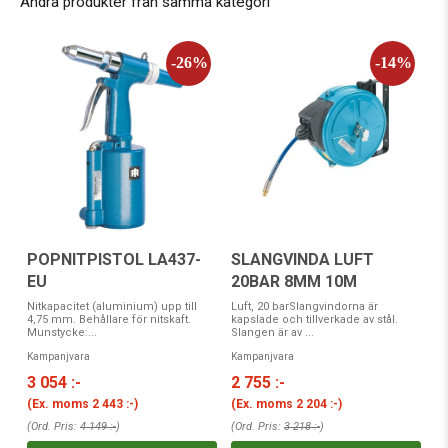
Andra produkter från samma kategori
SLANGVINDA LUFT
POPNITPISTOL LA437-
20BAR 8MM 10M
EU
Luft, 20 barSlangvindorna är
Nitkapacitet (aluminium) upp till
kapslade och tillverkade av stål.
4,75 mm. Behållare för nitskaft.
Slangen är av ...
Munstycke:...
Kampanjvara
Kampanjvara
2 755 :-
3 054 :-
(Ex. moms
2 204 :-
)
(Ex. moms
2 443 :-
)
(Ord. Pris:
3 218 :-
)
(Ord. Pris:
4 149 :-
)