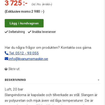
3 725 :-
Ord. Pris
(4 180 :-)
(Exklusive moms
2 980 :-
)
Lägg i kundvagnen
Delbetalning
Snabba leveranser
Har du några frågor om produkten? Kontakta oss gärna.
Tel: 0512 - 93 055
info@kvanumsmaskin.se
Skriv ut
BESKRIVNING
Luft, 20 bar
Slangvindorna är kapslade och tillverkade av stål. Slangen är
av polyuretan och mjuk även vid låga temperaturer. De är