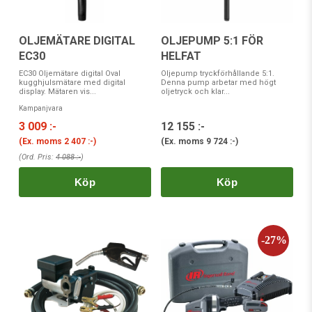
OLJEMÄTARE DIGITAL
OLJEPUMP 5:1 FÖR
EC30
HELFAT
EC30 Oljemätare digital Oval
Oljepump tryckförhållande 5:1.
kugghjulsmätare med digital
Denna pump arbetar med högt
display. Mätaren vis...
oljetryck och klar...
Kampanjvara
3 009 :-
12 155 :-
(Ex. moms
2 407 :-
)
(Ex. moms
9 724 :-
)
(Ord. Pris:
4 088 :-
)
Köp
Köp