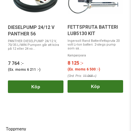
FETTSPRUTA BATTERI
DIESELPUMP 24/12 V
LUB5130 KIT
PANTHER 56
Ingersoll Rand Batterifettspruta 20
PANTHER DIESELPUMP 24/12 V,
volt Li-Ion batteri. 2-stegs pump
70/35 L/MIN Pumpen går att köra
som sä...
på 12 eller 24 vo...
Kampanjvara
8 125 :-
7 764 :-
(Ex. moms
6 500 :-
)
(Ex. moms
6 211 :-
)
(Ord. Pris:
11 068 :-
)
Köp
Köp
Toppmeny