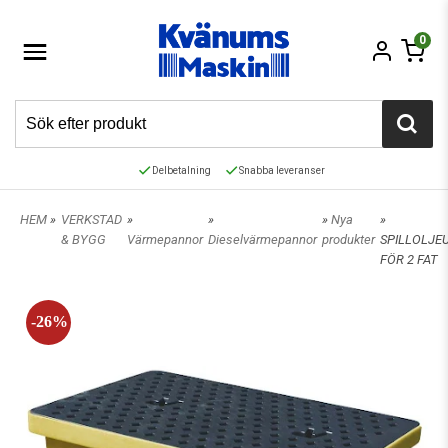
0
Delbetalning
Snabba leveranser
HEM
»
VERKSTAD
»
»
»
Nya
»
& BYGG
Värmepannor
Dieselvärmepannor
produkter
SPILLOLJE
FÖR 2 FAT