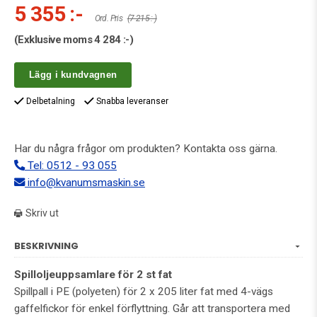
5 355 :-
Ord. Pris
(7 215 :-)
(Exklusive moms
4 284 :-
)
Lägg i kundvagnen
Delbetalning
Snabba leveranser
Har du några frågor om produkten? Kontakta oss gärna.
Tel: 0512 - 93 055
info@kvanumsmaskin.se
Skriv ut
BESKRIVNING
Spilloljeuppsamlare för 2 st fat
Spillpall i PE (polyeten) för 2 x 205 liter fat med 4-vägs
gaffelfickor för enkel förflyttning. Går att transportera med