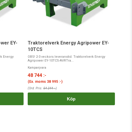
ower EY-
Traktorelverk Energy Agripower EY-
10TCS
rk Energy
OBS! 2-3 veckors leveranstid. Traktorelverk Energy
Agripower EY-10TCS-AVRTra...
Kampanjvara
48 744 :-
(Ex. moms
38 995 :-
)
(Ord. Pris:
54 244 :-
)
Köp