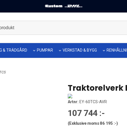
G & TRÄDGÅRD
PUMPAR
VERKSTAD & BYGG
RENHÅLLN
0TCS
Traktorelverk
Artnr:
EY-60TCS-AVR
107 744 :-
(Exklusive moms
86 195 :-
)