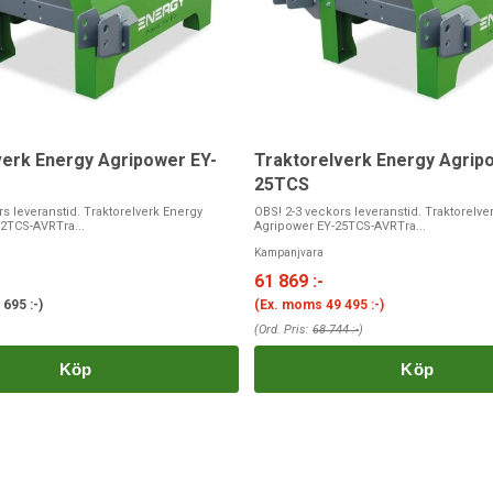
verk Energy Agripower EY-
Traktorelverk Energy Agrip
25TCS
s leveranstid. Traktorelverk Energy
OBS! 2-3 veckors leveranstid. Traktorelve
2TCS-AVRTra...
Agripower EY-25TCS-AVRTra...
Kampanjvara
61 869 :-
 695 :-
)
(Ex. moms
49 495 :-
)
(Ord. Pris:
68 744 :-
)
Köp
Köp