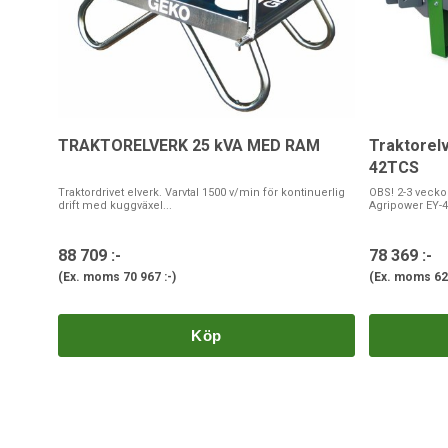
TRAKTORELVERK 25 kVA MED RAM
Traktorel
42TCS
Traktordrivet elverk. Varvtal 1500 v/min för kontinuerlig
OBS! 2-3 veckor
drift med kuggväxel...
Agripower EY-4
88 709 :-
78 369 :-
(Ex. moms
70 967 :-
)
(Ex. moms
62
Köp