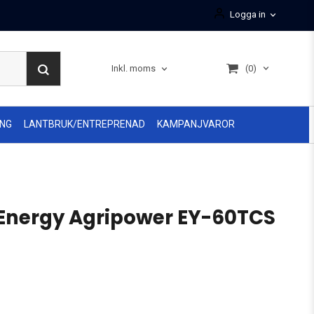
Logga in
(0)
Inkl. moms
ING
LANTBRUK/ENTREPRENAD
KAMPANJVAROR
 Energy Agripower EY-60TCS