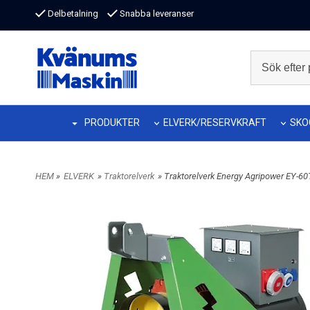
Delbetalning
Snabba leveranser
PRODUKTER
ELVERK/RESERVKRAFT
SKO
HEM
»
ELVERK
»
Traktorelverk
» Traktorelverk Energy Agripower EY-6