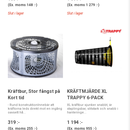
(Ex. moms
1 279 :-
)
(Ex. moms
148 :-
)
Slut i lager
Slut i lager
Kräftbur, Stor fångst på
KRÄFTMJÄRDE XL
Kort tid
TRAPPY 6-PACK
- Rund konstruktionInnebär att
XL kräftbur sjunker snabbt, är
kräftorna leds direkt mot en ingång
staplingsbar, slitstark och snabb i
oavsett hå...
hanteringe...
319 :-
1 194 :-
(Ex. moms
255 :-
)
(Ex. moms
955 :-
)