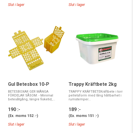
Slut i lager
Slut i lager
Gul Betesbox 10-P
Trappy Kräftbete 2kg
BETESBOXAR GER MÅNGA
TRAPPY KRÄFTBETEKräftbete i torr
FÖRDELAR SÅSOM: - Minimal
pelletsform med lång hållbarhet i
betesåtgång, längre fisketid,...
rumstemper...
190 :-
189 :-
(Ex. moms
152 :-
)
(Ex. moms
151 :-
)
Slut i lager
Slut i lager