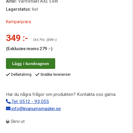
Artnr:
Värmefläkt AXE 5 kW
Lagerstatus:
6st
Kampanjvara
349 :-
Ord. Pris
(399 :-)
(Exklusive moms
279 :-
)
Lägg i kundvagnen
Delbetalning
Snabba leveranser
Har du några frågor om produkten? Kontakta oss gärna.
Tel: 0512 - 93 055
info@kvanumsmaskin.se
Skriv ut