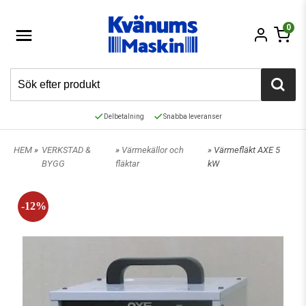
0
Delbetalning
Snabba leveranser
HEM
»
VERKSTAD &
»
Värmekällor och
» Värmefläkt AXE 5
BYGG
fläktar
kW